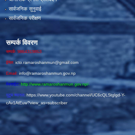
सार्वजनिक सुनुवाई
सार्वजनिक परीक्षण
सम्पर्क विवरण
सम्पर्क: 9864319853
ईमेल:
icto.ramaroshanmun@gmail.com
Email:
info@ramaroshanmun.gov.np
वेबसाईट:
http://www.ramaroshanmun.gov.np/
-
युटुब च्यानल:
https://www.youtube.com/channel/UC6cQLStglgd-Y-
cAv1AtEuw?view_as=subscriber