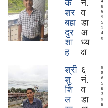
के
नं.
4
8
शर
व
5
9
बहा
डा
5
1
दुर
अ
4
8
शा
ध्य
ह
क्ष
श्री
६
9
8
शु
नं.
6
5
शि
व
6
3
ल
डा
9
8