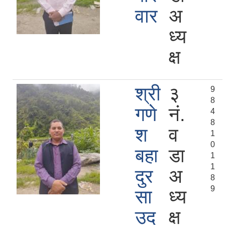
वार
अ
ध्य
क्ष
श्री
३
9
8
गणे
नं.
4
8
श
व
1
0
बहा
डा
1
1
दुर
अ
8
9
सा
ध्य
उद
क्ष