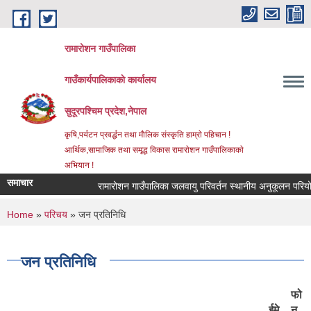
Skip to main content
रामारोशन गाउँपालिका
गाउँकार्यपालिकाकाे कार्यालय
सुदूरपश्चिम प्रदेश,नेपाल
कृषि,पर्यटन प्रवर्द्धन तथा माैलिक संस्कृति हाम्राे पहिचान !
आर्थिक,सामाजिक तथा समृद्ध विकास रामाराेशन गाउँपालिकाकाे
अभियान !
समाचार
रामारोशन गाउँपालिका जलवायु परिवर्तन स्थानीय अनुकूलन परियोजना
You are here
Home
»
परिचय
» जन प्रतिनिधि
जन प्रतिनिधि
फो
ईमे
न