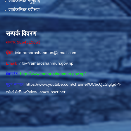
सार्वजनिक सुनुवाई
सार्वजनिक परीक्षण
सम्पर्क विवरण
सम्पर्क: 9864319853
ईमेल:
icto.ramaroshanmun@gmail.com
Email:
info@ramaroshanmun.gov.np
वेबसाईट:
http://www.ramaroshanmun.gov.np/
-
युटुब च्यानल:
https://www.youtube.com/channel/UC6cQLStglgd-Y-
cAv1AtEuw?view_as=subscriber