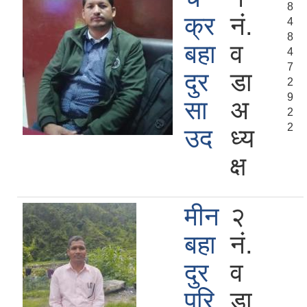
8
क्र
नं.
4
8
बहा
व
4
7
दुर
डा
2
9
सा
अ
2
2
उद
ध्य
क्ष
मीन
२
बहा
नं.
दुर
व
परि
डा