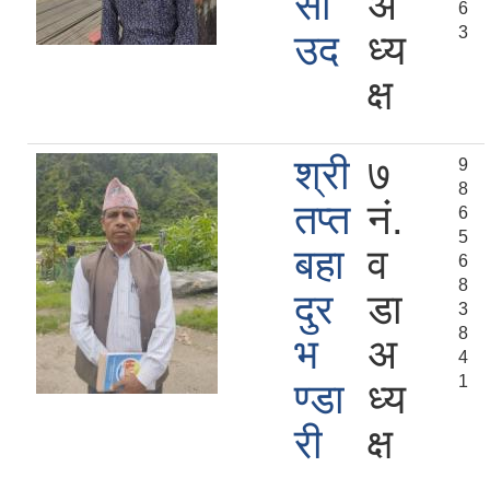
सा
अ
6
3
उद
ध्य
क्ष
श्री
७
9
8
तप्त
नं.
6
5
बहा
व
6
8
दुर
डा
3
8
भ
अ
4
1
ण्डा
ध्य
री
क्ष