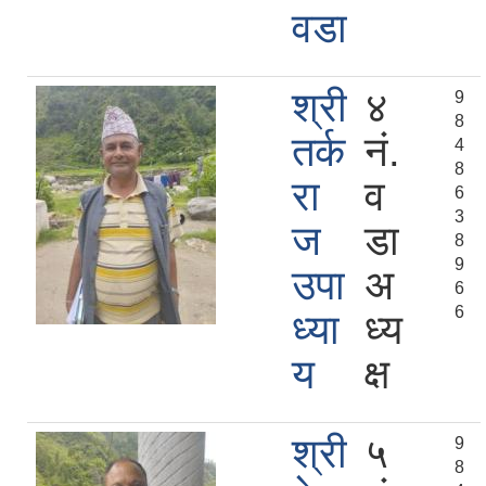
वडा
श्री
४
9
8
तर्क
नं.
4
8
रा
व
6
3
ज
डा
8
9
उपा
अ
6
6
ध्या
ध्य
य
क्ष
श्री
५
9
8