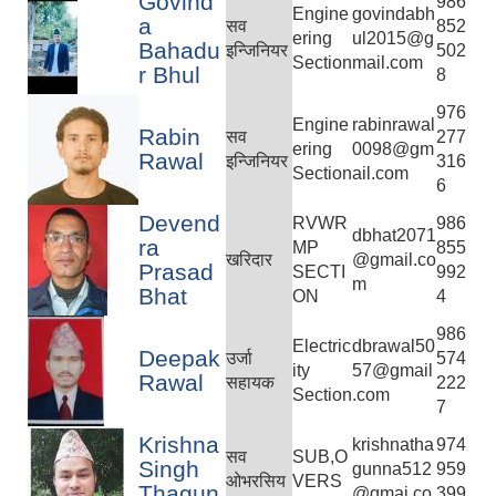
Govind
986
Engine
govindabh
a
सव
852
ering
ul2015@g
Bahadu
इन्जिनियर
502
Section
mail.com
r Bhul
8
976
Engine
rabinrawal
Rabin
सव
277
ering
0098@gm
Rawal
इन्जिनियर
316
Section
ail.com
6
Devend
RVWR
986
dbhat2071
ra
MP
855
खरिदार
@gmail.co
Prasad
SECTI
992
m
Bhat
ON
4
986
Electric
dbrawal50
Deepak
उर्जा
574
ity
57@gmail
Rawal
सहायक
222
Section
.com
7
Krishna
krishnatha
974
सव
SUB,O
Singh
gunna512
959
ओभरसिय
VERS
Thagun
@gmai.co
399