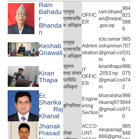
Ram
984
Bahadu
प्रमुख
ram.bhand
OFFIC
821
r
प्रशासकि
ari@nepal
ER
588
Bhanda
य अधिकृत
.gov.np
6
ri
icto.ramar
985
प्रमुख
Keshab
Admini
oshanmun
707
प्रशासकि
Gnawali
stration
@gmail.co
531
य अधिकृत
m
6
सूचना
kiranthapa
986
IT
Kiran
तथा संचार
.2053.np
075
OFFIC
Thapa
प्रविधि
@gmail.co
474
ER
अधिकृत
m
2
Er.
khanalsha
986
Engine
Shanka
nkarraj973
844
इन्जिनियर
ering
r Raj
@gmail.co
971
Section
Khanal
m
0
Jhanak
ACCO
985
neupanajp
Prasad
लेखा
UNT
848
666@gma