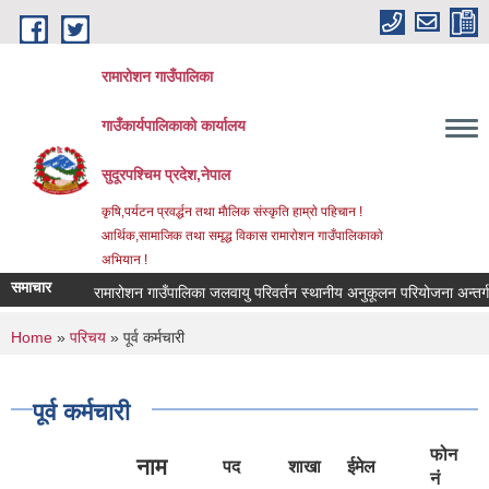
Skip to main content
रामारोशन गाउँपालिका
गाउँकार्यपालिकाकाे कार्यालय
सुदूरपश्चिम प्रदेश,नेपाल
कृषि,पर्यटन प्रवर्द्धन तथा माैलिक संस्कृति हाम्राे पहिचान !
आर्थिक,सामाजिक तथा समृद्ध विकास रामाराेशन गाउँपालिकाकाे
अभियान !
समाचार
रामारोशन गाउँपालिका जलवायु परिवर्तन स्थानीय अनुकूलन परियोजना अन्तर्गत 
You are here
Home
»
परिचय
» पूर्व कर्मचारी
पूर्व कर्मचारी
फोन
नाम
पद
शाखा
ईमेल
नं