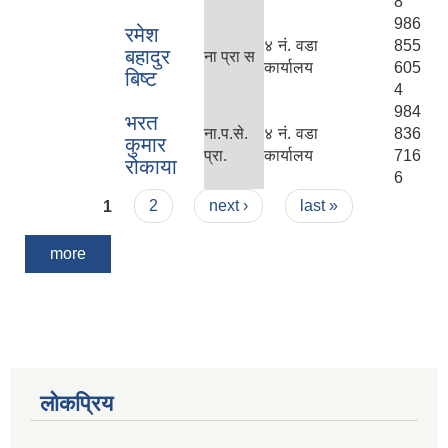
8
986
रमेश
४ नं. वडा
855
बहादुर
ना प्रा स
कार्यालय
605
बिष्ट
4
984
भरत
ना.प.से.
४ नं. वडा
836
कुमार
प्रा.
कार्यालय
716
रोकाया
6
Pages
1
2
next ›
last »
more
लोकप्रिय