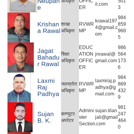
Neupan
अधिकृत
OFFIC
501
il.com
e
ER
3
984
krawal197
Krishan
शाखा
RVWR
859
4@gmail.c
a Rawal
अधिकृत
MP
968
om
5
EDUC
986
Jagat
शिक्षा
ATION
jnrawal@
564
Bahadu
अधिकृत
OFFIC
gmail.com
173
r Rawal
ER
6
984
Laxmi
laxmiraj.p
जलस्रोत
RVWR
869
Raj
adhya@g
अधिकृत
MP
432
Padhya
mail.com
9
981
Admini
sujan.tilan
Sujan
कम्प्युटर
247
ster
jali@gmail
B. K.
अपरेटर
464
Section
.com
0