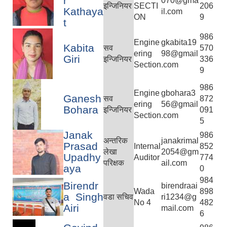
r
070@gma
इन्जिनियर
SECTI
206
Kathaya
il.com
ON
9
t
986
Engine
gkabita19
Kabita
सव
570
ering
98@gmail
Giri
इन्जिनियर
336
Section
.com
9
986
Engine
gbohara3
Ganesh
सव
872
ering
56@gmail
Bohara
इन्जिनियर
091
Section
.com
5
Janak
986
अन्तरिक
janakrimal
Prasad
Internal
852
लेखा
2054@gm
Upadhy
Auditor
774
परिक्षक
ail.com
aya
0
984
Birendr
birendraai
Wada
898
a Singh
वडा सचिव
ri1234@g
No 4
482
Airi
mail.com
6