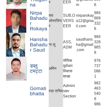
र
EER
na
m
6
Nirpa
984
सव
SUB,O
nirparokay
Bahadu
869
ओभरसिय
VERS
a12@gma
r
332
र
EER
il.com
Rokaya
6
984
Hansha
saudhans
ASS,
328
Bahadu
ना.सु
ha@gmail
ADM
985
r Saud
.com
8
भौतिक
976
डब्लु
पूर्वाधार
737
अमिन
टमट्टा
विकास
086
शाखा
1
982
Admini
Gomati
463
वडा सचिव
ster
bhatta
540
Section
8
986