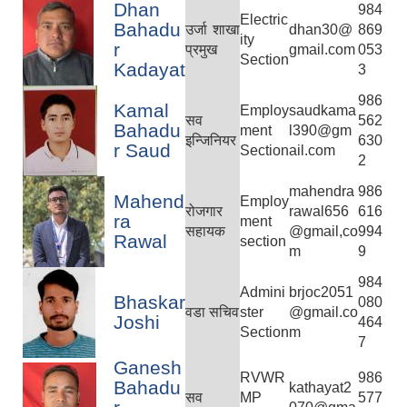
Dhan
984
Electric
Bahadu
उर्जा शाखा
dhan30@
869
ity
r
प्रमुख
gmail.com
053
Section
Kadayat
3
986
Kamal
Employ
saudkama
सव
562
Bahadu
ment
l390@gm
इन्जिनियर
630
r Saud
Section
ail.com
2
mahendra
986
Mahend
Employ
रोजगार
rawal656
616
ra
ment
सहायक
@gmail,co
994
Rawal
section
m
9
984
Admini
brjoc2051
Bhaskar
080
वडा सचिव
ster
@gmail.co
Joshi
464
Section
m
7
Ganesh
RVWR
986
Bahadu
kathayat2
सव
MP
577