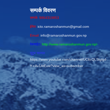
सम्पर्क विवरण
सम्पर्क: 9864319853
ईमेल:
icto.ramaroshanmun@gmail.com
Email:
info@ramaroshanmun.gov.np
वेबसाईट:
http://www.ramaroshanmun.gov.np/
-
युटुब च्यानल:
https://www.youtube.com/channel/UC6cQLStglgd-
Y-cAv1AtEuw?view_as=subscriber