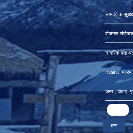
सामाजिक सुरक्
रोजगार संयोज
नागरिक वडा-पत
दरखास्त फारम
जन्म , विवाह, म
Pages
« first
अन्य