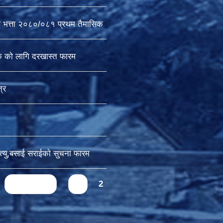
षा भत्ता २०८०/०८१ प्रथम तैमासिक
क को लागि दरखास्त फारम
्र
ृत्यु,बसाई सराईकाे सुचना फारम
‹ previous
1
2