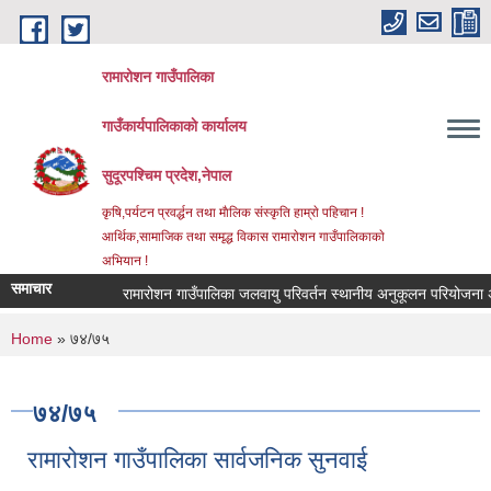
Skip to main content
रामारोशन गाउँपालिका
गाउँकार्यपालिकाकाे कार्यालय
सुदूरपश्चिम प्रदेश,नेपाल
कृषि,पर्यटन प्रवर्द्धन तथा माैलिक संस्कृति हाम्राे पहिचान !
आर्थिक,सामाजिक तथा समृद्ध विकास रामाराेशन गाउँपालिकाकाे
अभियान !
समाचार
रामारोशन गाउँपालिका जलवायु परिवर्तन स्थानीय अनुकूलन परियोजना अन
You are here
Home
» ७४/७५
७४/७५
रामारोशन गाउँपालिका सार्वजनिक सुनवाई