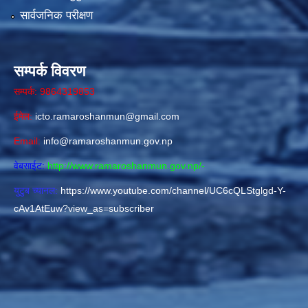
सार्वजनिक परीक्षण
सम्पर्क विवरण
सम्पर्क: 9864319853
ईमेल:
icto.ramaroshanmun@gmail.com
Email:
info@ramaroshanmun.gov.np
वेबसाईट:
http://www.ramaroshanmun.gov.np/
-
युटुब च्यानल:
https://www.youtube.com/channel/UC6cQLStglgd-Y-
cAv1AtEuw?view_as=subscriber