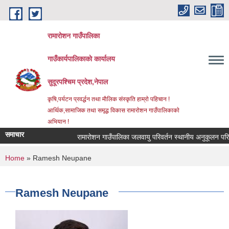
Skip to main content
रामारोशन गाउँपालिका
गाउँकार्यपालिकाकाे कार्यालय
सुदूरपश्चिम प्रदेश,नेपाल
कृषि,पर्यटन प्रवर्द्धन तथा माैलिक संस्कृति हाम्राे पहिचान !
आर्थिक,सामाजिक तथा समृद्ध विकास रामाराेशन गाउँपालिकाकाे
अभियान !
समाचार
रामारोशन गाउँपालिका जलवायु परिवर्तन स्थानीय अनुकूलन परिय
You are here
Home
» Ramesh Neupane
Ramesh Neupane