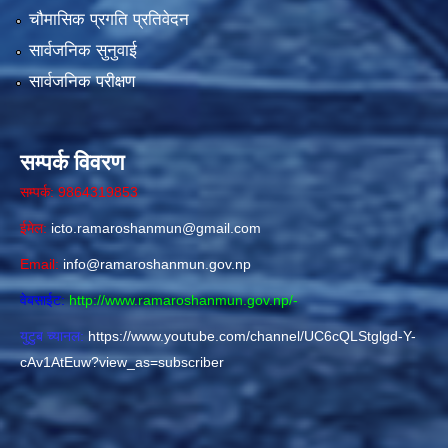
चौमासिक प्रगति प्रतिवेदन
सार्वजनिक सुनुवाई
सार्वजनिक परीक्षण
सम्पर्क विवरण
सम्पर्क: 9864319853
ईमेल:
icto.ramaroshanmun@gmail.com
Email:
info@ramaroshanmun.gov.np
वेबसाईट:
http://www.ramaroshanmun.gov.np/
-
युटुब च्यानल:
https://www.youtube.com/channel/UC6cQLStglgd-Y-
cAv1AtEuw?view_as=subscriber