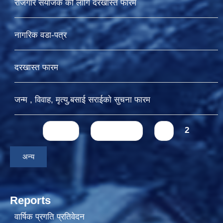
रोजगार संयोजक को लागि दरखास्त फारम
नागरिक वडा-पत्र
दरखास्त फारम
जन्म , विवाह, मृत्यु,बसाई सराईकाे सुचना फारम
Pages
« first
‹ previous
1
2
अन्य
Reports
वार्षिक प्रगति प्रतिवेदन