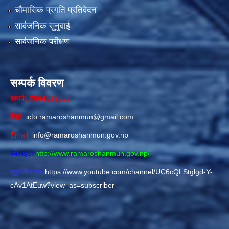
चौमासिक प्रगति प्रतिवेदन
सार्वजनिक सुनुवाई
सार्वजनिक परीक्षण
सम्पर्क विवरण
सम्पर्क: 9864319853
ईमेल:
icto.ramaroshanmun@gmail.com
Email:
info@ramaroshanmun.gov.np
वेबसाईट:
http://www.ramaroshanmun.gov.np/
-
युटुब च्यानल:
https://www.youtube.com/channel/UC6cQLStglgd-Y-
cAv1AtEuw?view_as=subscriber