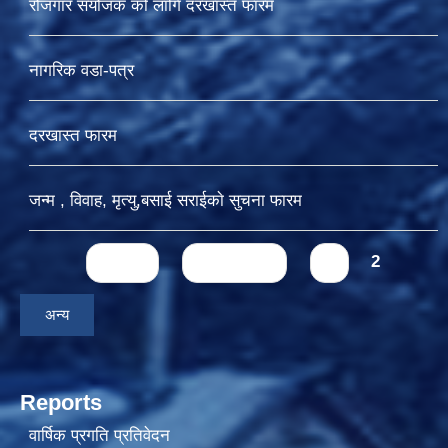
रोजगार संयोजक को लागि दरखास्त फारम
नागरिक वडा-पत्र
दरखास्त फारम
जन्म , विवाह, मृत्यु,बसाई सराईकाे सुचना फारम
Pages
« first
‹ previous
1
2
अन्य
Reports
वार्षिक प्रगति प्रतिवेदन