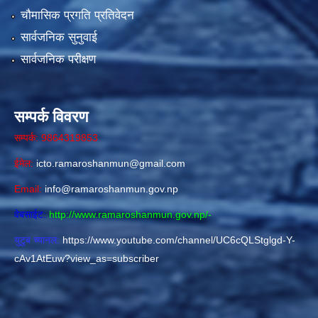
चौमासिक प्रगति प्रतिवेदन
सार्वजनिक सुनुवाई
सार्वजनिक परीक्षण
सम्पर्क विवरण
सम्पर्क: 9864319853
ईमेल:
icto.ramaroshanmun@gmail.com
Email:
info@ramaroshanmun.gov.np
वेबसाईट:
http://www.ramaroshanmun.gov.np/
-
युटुब च्यानल:
https://www.youtube.com/channel/UC6cQLStglgd-Y-
cAv1AtEuw?view_as=subscriber