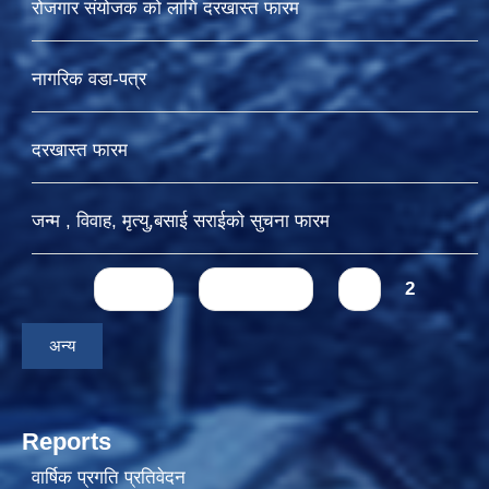
रोजगार संयोजक को लागि दरखास्त फारम
नागरिक वडा-पत्र
दरखास्त फारम
जन्म , विवाह, मृत्यु,बसाई सराईकाे सुचना फारम
Pages
« first
‹ previous
1
2
अन्य
Reports
वार्षिक प्रगति प्रतिवेदन