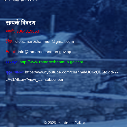
सम्पर्क विवरण
सम्पर्क: 9864319853
ईमेल:
icto.ramaroshanmun@gmail.com
Email:
info@ramaroshanmun.gov.np
वेबसाईट:
http://www.ramaroshanmun.gov.np/
-
युटुब च्यानल:
https://www.youtube.com/channel/UC6cQLStglgd-Y-
cAv1AtEuw?view_as=subscriber
© 2026 रामारोशन गाउँपालिका