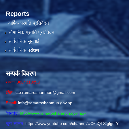
Reports
वार्षिक प्रगति प्रतिवेदन
चौमासिक प्रगति प्रतिवेदन
सार्वजनिक सुनुवाई
सार्वजनिक परीक्षण
सम्पर्क विवरण
सम्पर्क: 9864319853
ईमेल:
icto.ramaroshanmun@gmail.com
Email:
info@ramaroshanmun.gov.np
वेबसाईट:
http://www.ramaroshanmun.gov.np/
-
युटुब च्यानल:
https://www.youtube.com/channel/UC6cQLStglgd-Y-