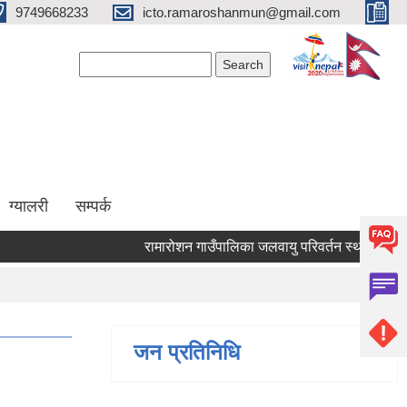
9749668233
icto.ramaroshanmun@gmail.com
Search form
Search
ग्यालरी
सम्पर्क
रामारोशन गाउँपालिका जलवायु परिवर्तन स्थानीय अनुकूलन
जन प्रतिनिधि