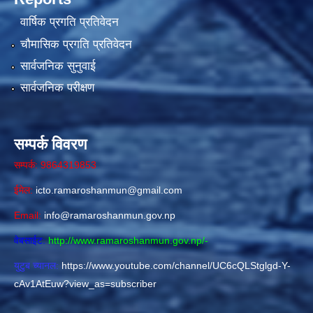
वार्षिक प्रगति प्रतिवेदन
चौमासिक प्रगति प्रतिवेदन
सार्वजनिक सुनुवाई
सार्वजनिक परीक्षण
सम्पर्क विवरण
सम्पर्क: 9864319853
ईमेल:
icto.ramaroshanmun@gmail.com
Email:
info@ramaroshanmun.gov.np
वेबसाईट:
http://www.ramaroshanmun.gov.np/
-
युटुब च्यानल:
https://www.youtube.com/channel/UC6cQLStglgd-Y-
cAv1AtEuw?view_as=subscriber