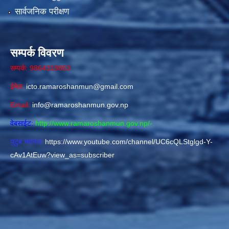
सार्वजनिक परीक्षण
सम्पर्क विवरण
सम्पर्क: 9864319853
ईमेल:
icto.ramaroshanmun@gmail.com
Email:
info@ramaroshanmun.gov.np
वेबसाईट:
http://www.ramaroshanmun.gov.np/
-
युटुब च्यानल:
https://www.youtube.com/channel/UC6cQLStglgd-Y-
cAv1AtEuw?view_as=subscriber