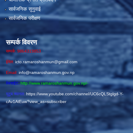
सार्वजनिक सुनुवाई
सार्वजनिक परीक्षण
सम्पर्क विवरण
सम्पर्क: 9864319853
ईमेल:
icto.ramaroshanmun@gmail.com
Email:
info@ramaroshanmun.gov.np
वेबसाईट:
http://www.ramaroshanmun.gov.np/
-
युटुब च्यानल:
https://www.youtube.com/channel/UC6cQLStglgd-Y-
cAv1AtEuw?view_as=subscriber