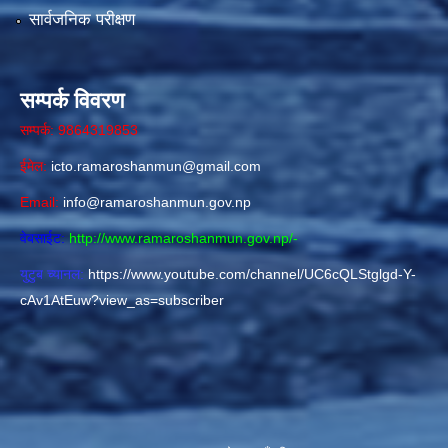
सार्वजनिक परीक्षण
सम्पर्क विवरण
सम्पर्क: 9864319853
ईमेल:
icto.ramaroshanmun@gmail.com
Email:
info@ramaroshanmun.gov.np
वेबसाईट:
http://www.ramaroshanmun.gov.np/
-
युटुब च्यानल:
https://www.youtube.com/channel/UC6cQLStglgd-Y-
cAv1AtEuw?view_as=subscriber