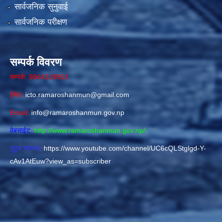
सार्वजनिक सुनुवाई
सार्वजनिक परीक्षण
सम्पर्क विवरण
सम्पर्क: 9864319853
ईमेल:
icto.ramaroshanmun@gmail.com
Email:
info@ramaroshanmun.gov.np
वेबसाईट:
http://www.ramaroshanmun.gov.np/
-
युटुब च्यानल:
https://www.youtube.com/channel/UC6cQLStglgd-Y-
cAv1AtEuw?view_as=subscriber