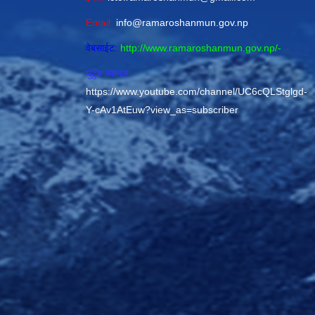
Email:
info@ramaroshanmun.gov.np
वेबसाईट:
http://www.ramaroshanmun.gov.np/
-
युटुब च्यानल:
https://www.youtube.com/channel/UC6cQLStglgd-
Y-cAv1AtEuw?view_as=subscriber