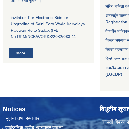
खोप सम्बन्धी सुचना ।।
संघिय मामिला तथ
अनलाईन घटना द
invitation For Electronic Bids for
Registration
Upgrading of Saini Sera Wada Karyalaya
Palewan Rolte Sadak (IFB
केन्द्रीय पञ्जि
No.RRM/NCB/WORKS/2082/083-11
जिल्ला समन्वय 
जिल्ला प्रशासन
more
प्रिती फन्ट बाट 
स्थानीय शासन त
(LGCDP)
Notices
विधुतीय शुस
सूचना तथा समाचार
सम्पती विवरण 
सार्वजनिक खरीद /बोलपत्र सूचना