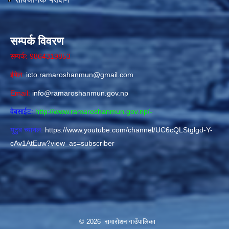
सम्पर्क विवरण
सम्पर्क: 9864319853
ईमेल:
icto.ramaroshanmun@gmail.com
Email:
info@ramaroshanmun.gov.np
वेबसाईट:
http://www.ramaroshanmun.gov.np/
-
युटुब च्यानल:
https://www.youtube.com/channel/UC6cQLStglgd-Y-
cAv1AtEuw?view_as=subscriber
© 2026 रामारोशन गाउँपालिका