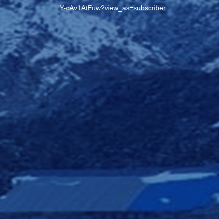
Y-cAv1AtEuw?view_as=subscriber