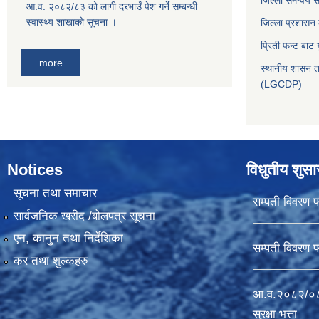
जिल्ला समन्वय 
आ.व. २०८२/८३ को लागी दरभाउँ पेश गर्ने सम्बन्धी
स्वास्थ्य शाखाको सूचना ।
जिल्ला प्रशासन
प्रिती फन्ट बाट 
more
स्थानीय शासन त
(LGCDP)
Notices
विधुतीय शुस
सूचना तथा समाचार
सम्पती विवरण 
सार्वजनिक खरीद /बोलपत्र सूचना
एन, कानुन तथा निर्देशिका
सम्पती विवरण 
कर तथा शुल्कहरु
आ.व.२०८२/०८३
सुरक्षा भत्ता