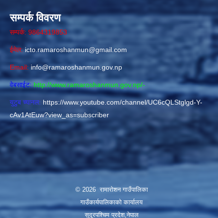
सम्पर्क विवरण
सम्पर्क: 9864319853
ईमेल:
icto.ramaroshanmun@gmail.com
Email:
info@ramaroshanmun.gov.np
वेबसाईट:
http://www.ramaroshanmun.gov.np/
-
युटुब च्यानल:
https://www.youtube.com/channel/UC6cQLStglgd-Y-
cAv1AtEuw?view_as=subscriber
© 2026 रामारोशन गाउँपालिका
गाउँकार्यपालिकाकाे कार्यालय
सुदूरपश्चिम प्रदेश,नेपाल