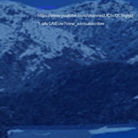
युटुब च्यानल:
https://www.youtube.com/channel/UC6cQLStglgd-
Y-cAv1AtEuw?view_as=subscriber